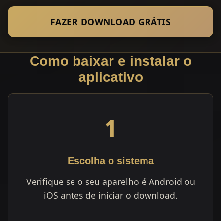
FAZER DOWNLOAD GRÁTIS
Como baixar e instalar o
aplicativo
1
Escolha o sistema
Verifique se o seu aparelho é Android ou
iOS antes de iniciar o download.