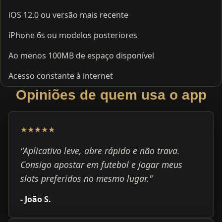
iOS 12.0 ou versão mais recente
iPhone 6s ou modelos posteriores
Ao menos 100MB de espaço disponível
Acesso constante à internet
Opiniões de quem usa o app
★★★★★
"Aplicativo leve, abre rápido e não trava.
Consigo apostar em futebol e jogar meus
slots preferidos no mesmo lugar."
- João S.