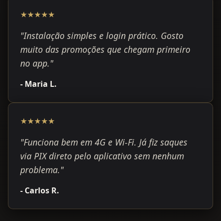
★★★★★
"Instalação simples e login prático. Gosto
muito das promoções que chegam primeiro
no app."
- Maria L.
★★★★★
"Funciona bem em 4G e Wi-Fi. Já fiz saques
via PIX direto pelo aplicativo sem nenhum
problema."
- Carlos R.